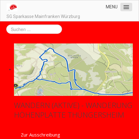
MENU
SG Sparkasse Mainfranken Würzburg
Home
Unser Vorstand
Unsere Abteilungen
Impressum / Datenschutz
Kontakt
Downloads
WANDERN (AKTIVE) - WANDERUNG
HÖHENPLATTE THÜNGERSHEIM
Zur Ausschreibung