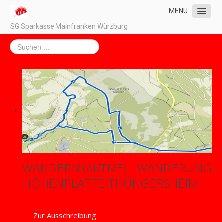
MENU
SG Sparkasse Mainfranken Würzburg
Home
Unser Vorstand
Unsere Abteilungen
Impressum / Datenschutz
Kontakt
Downloads
WANDERN (AKTIVE) - WANDERUNG
HÖHENPLATTE THÜNGERSHEIM
Zur Ausschreibung