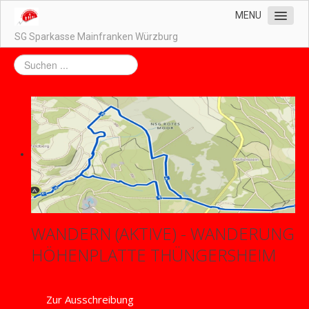
MENU
SG Sparkasse Mainfranken Würzburg
Home
Unser Vorstand
Unsere Abteilungen
Impressum / Datenschutz
Kontakt
Downloads
WANDERN (AKTIVE) - WANDERUNG
HÖHENPLATTE THÜNGERSHEIM
Zur Ausschreibung