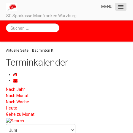
MENU
SG Sparkasse Mainfranken Würzburg
Home
Unser Vorstand
Unsere Abteilungen
Aktuelle Seite:
Badminton KT
Impressum / Datenschutz
Terminkalender
Kontakt
Downloads
Nach Jahr
Nach Monat
Nach Woche
Heute
Gehe zu Monat