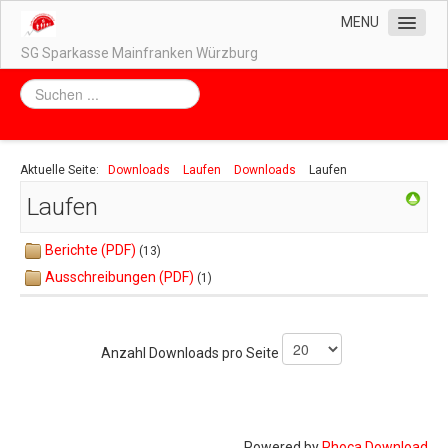
MENU
SG Sparkasse Mainfranken Würzburg
Home
Unser Vorstand
Unsere Abteilungen
Aktuelle Seite:
Downloads
Laufen
Downloads
Laufen
Impressum / Datenschutz
Laufen
Kontakt
Berichte (PDF)
(13)
Downloads
Ausschreibungen (PDF)
(1)
Badminton
Biken
Anzahl Downloads pro Seite
Dokumente (unspezifisch)
Kursangebot
Laufen
Powered by
Phoca Download