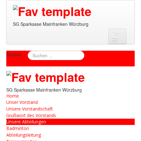
SG Sparkasse Mainfranken Würzburg
Menu
Home
Suchen ...
Unser Vorstand
Unsere Vorstandschaft
Grußwort des Vorstands
Unsere Abteilungen
SG Sparkasse Mainfranken Würzburg
Home
Badminton
Unser Vorstand
Abteilungsleitung
Unsere Vorstandschaft
Trainingszeiten
Grußwort des Vorstands
Ausschreibungen (PDF)
Unsere Abteilungen
Berichte (PDF)
Badminton
Bilder
Abteilungsleitung
Biken