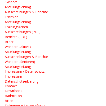
Berichte (PDF)
Skisport
Bilder
Abteilungsleitung
Wandern (Aktive)
Ausschreibungen & Berichte
Abteilungsleitung
Triathlon
Ausschreibungen & Berichte
Abteilungsleitung
Wandern (Senioren)
Trainingszeiten
Abteilungsleitung
Ausschreibungen (PDF)
Impressum / Datenschutz
Berichte (PDF)
Bilder
Impressum
Wandern (Aktive)
Datenschutzerklärung
Abteilungsleitung
Kontakt
Ausschreibungen & Berichte
Wandern (Senioren)
Downloads
Abteilungsleitung
Impressum / Datenschutz
Badminton
Impressum
Biken
Datenschutzerklärung
Dokumente (unspezifisch)
Kontakt
Kursangebot
Downloads
Laufen
Badminton
Motorsport
Skisport
Biken
Triathlon
Dokumente (unspezifisch)