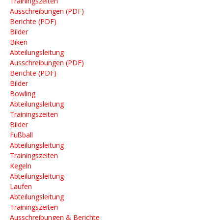
Abteilungsleitung
Trainingszeiten
Ausschreibungen (PDF)
Ausschreibungen (PDF)
Berichte (PDF)
Berichte (PDF)
Bilder
Bilder
Bowling
Biken
Abteilungsleitung
Abteilungsleitung
Trainingszeiten
Ausschreibungen (PDF)
Bilder
Berichte (PDF)
Fußball
Bilder
Abteilungsleitung
Bowling
Trainingszeiten
Abteilungsleitung
Kegeln
Trainingszeiten
Abteilungsleitung
Bilder
Laufen
Fußball
Abteilungsleitung
Abteilungsleitung
Trainingszeiten
Trainingszeiten
Ausschreibungen & Berichte
Kegeln
Sparkassen-Marathon 13.10.2019 (Ausschreibung)
Abteilungsleitung
Sichelsgrundlauf 2018 (Bericht inkl. Ergebnisse)
Laufen
S-Marathon 2018 in Berlin
Abteilungsleitung
Sichelsgrundlauf 2017 (Bericht und Ergebnisse)
S-Marathon 2017 (Ergebnisse)
Trainingszeiten
Residenzlauf 2017 (Bericht)
Ausschreibungen & Berichte