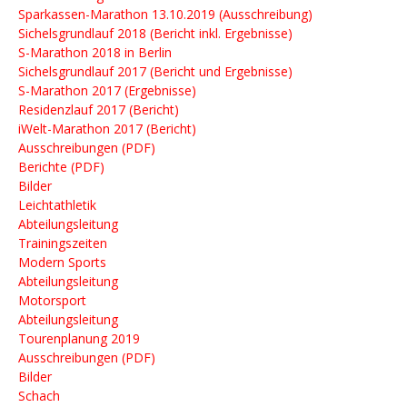
iWelt-Marathon 2017 (Bericht)
Sparkassen-Marathon 13.10.2019 (Ausschreibung)
Ausschreibungen (PDF)
Sichelsgrundlauf 2018 (Bericht inkl. Ergebnisse)
Berichte (PDF)
S-Marathon 2018 in Berlin
Bilder
Sichelsgrundlauf 2017 (Bericht und Ergebnisse)
Leichtathletik
S-Marathon 2017 (Ergebnisse)
Abteilungsleitung
Residenzlauf 2017 (Bericht)
Trainingszeiten
iWelt-Marathon 2017 (Bericht)
Modern Sports
Ausschreibungen (PDF)
Abteilungsleitung
Berichte (PDF)
Motorsport
Bilder
Abteilungsleitung
Leichtathletik
Tourenplanung 2019
Abteilungsleitung
Ausschreibungen (PDF)
Trainingszeiten
Bilder
Modern Sports
Schach
Abteilungsleitung
Skisport
Motorsport
Abteilungsleitung
Abteilungsleitung
Ausschreibungen & Berichte
Tourenplanung 2019
Triathlon
Abteilungsleitung
Ausschreibungen (PDF)
Trainingszeiten
Bilder
Ausschreibungen (PDF)
Schach