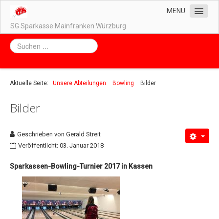
MENU
SG Sparkasse Mainfranken Würzburg
Home
Unser Vorstand
Unsere Abteilungen
Aktuelle Seite:
Unsere Abteilungen
Bowling
Bilder
Badminton
Bilder
Biken
Bowling
Geschrieben von
Gerald Streit
Abteilungsleitung
Veröffentlicht: 03. Januar 2018
Trainingszeiten
Sparkassen-Bowling-Turnier 2017 in Kassen
Bilder
Fußball
Kegeln