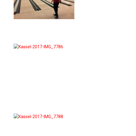
Laufen
Leichtathletik
Modern Sports
Motorsport
Schach
Skisport
Triathlon
Wandern (Aktive)
Wandern (Senioren)
Impressum / Datenschutz
Kontakt
Downloads