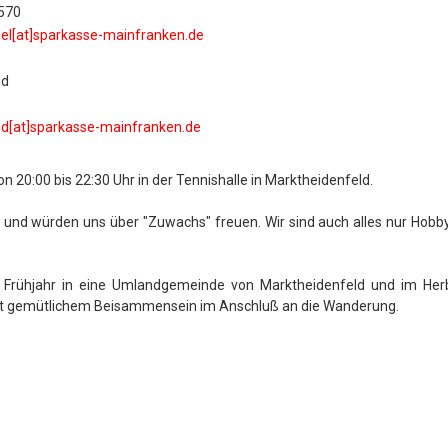
570
del[at]sparkasse-mainfranken.de
ld
ld[at]sparkasse-mainfranken.de
on 20:00 bis 22:30 Uhr in der Tennishalle in Marktheidenfeld.
r und würden uns über "Zuwachs" freuen. Wir sind auch alles nur Hobby
 Frühjahr in eine Umlandgemeinde von Marktheidenfeld und im Her
mit gemütlichem Beisammensein im Anschluß an die Wanderung.