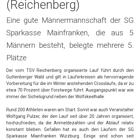
(Reichenberg)
Ausschreibungen & Berichte
Eine gute Männermannschaft der SG
Sparkassen-Marathon 13.10.2019 (Ausschreibung)
Sichelsgrundlauf 2018 (Bericht inkl. Ergebnisse)
Sparkasse Mainfranken, die aus 5
S-Marathon 2018 in Berlin
Männern besteht, belegte mehrere 5.
Sichelsgrundlauf 2017 (Bericht und Ergebnisse)
Plätze
S-Marathon 2017 (Ergebnisse)
Der vom TSV Reichenberg organisierte Lauf führt durch den
Residenzlauf 2017 (Bericht)
Guttenberger Wald und gilt in Läuferkreisen als hervorragende
Vorbereitung für die im Winter anstehenden Crossläufe, da er zu
iWelt-Marathon 2017 (Bericht)
etwa 70 Prozent über Forstwege führt. Ausgangspunkt war wie
Ausschreibungen (PDF)
immer der Sichelsgrund neben der Wolfskeelhalle.
Berichte (PDF)
Rund 200 Athleten waren am Start. Somit war auch Veranstalter
Wolfgang Pulzer, der den Lauf seit über 20 Jahren organisiert,
Bilder
hochzufrieden, da die Anmeldezahlen und der Ablauf relativ
Leichtathletik
konstant blieben. Gefallen hat es auch den Läufern der SG
Sparkasse Mainfranken Würzburg. Einige sind schon seit
Modern Sports