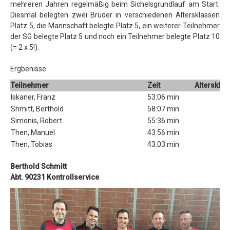
mehreren Jahren regelmäßig beim Sichelsgrundlauf am Start.
Diesmal belegten zwei Brüder in verschiedenen Altersklassen
Motorsport
Platz 5, die Mannschaft belegte Platz 5, ein weiterer Teilnehmer
Schach
der SG belegte Platz 5 und noch ein Teilnehmer belegte Platz 10
(= 2 x 5!).
Skisport
Ergbenisse:
Triathlon
Teilnehmer
Zeit
Altersklas
Wandern (Aktive)
Iskaner, Franz
53:06 min
Wandern (Senioren)
Shmitt, Berthold
58:07 min
Simonis, Robert
55:36 min
Impressum / Datenschutz
Then, Manuel
43:56 min
Kontakt
Then, Tobias
43:03 min
Downloads
Berthold Schmitt
Abt. 90231 Kontrollservice