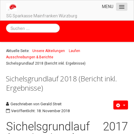
MENU
SG Sparkasse Mainfranken Würzburg
Home
Unser Vorstand
Unsere Abteilungen
Aktuelle Seite:
Unsere Abteilungen
Laufen
Ausschreibungen & Berichte
Badminton
Sichelsgrundlauf 2018 (Bericht inkl. Ergebnisse)
Biken
Sichelsgrundlauf 2018 (Bericht inkl.
Bowling
Ergebnisse)
Fußball
Kegeln
Geschrieben von
Gerald Streit
Laufen
Veröffentlicht: 18. November 2018
Abteilungsleitung
Sichelsgrundlauf 2017
Trainingszeiten