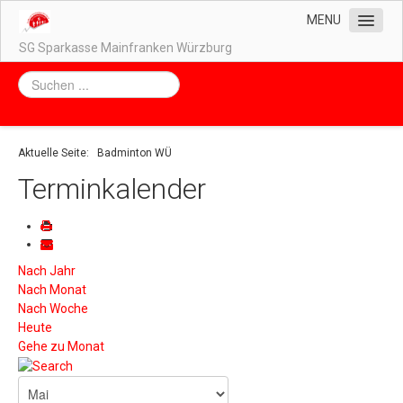
MENU
SG Sparkasse Mainfranken Würzburg
Home
Unser Vorstand
Unsere Abteilungen
Aktuelle Seite:
Badminton WÜ
Impressum / Datenschutz
Terminkalender
Kontakt
Downloads
Nach Jahr
Nach Monat
Nach Woche
Heute
Gehe zu Monat